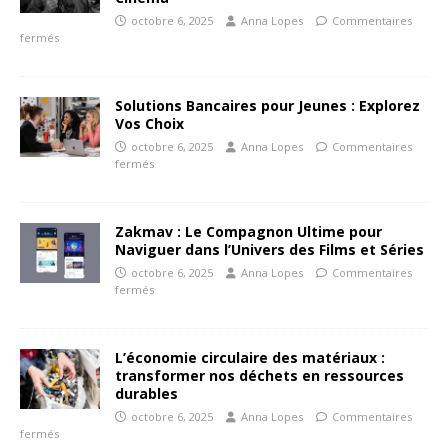
octobre 6, 2025
Anna Lopes
Commentaires
fermés
Solutions Bancaires pour Jeunes : Explorez
Vos Choix
octobre 6, 2025
Anna Lopes
Commentaires
fermés
Zakmav : Le Compagnon Ultime pour
Naviguer dans l’Univers des Films et Séries
octobre 6, 2025
Anna Lopes
Commentaires
fermés
L’économie circulaire des matériaux :
transformer nos déchets en ressources
durables
octobre 6, 2025
Anna Lopes
Commentaires
fermés