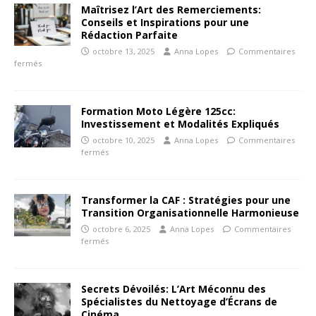
Maîtrisez l’Art des Remerciements:
Conseils et Inspirations pour une
Rédaction Parfaite
octobre 13, 2025
Anna Lopes
Commentaires
fermés
Formation Moto Légère 125cc:
Investissement et Modalités Expliqués
octobre 10, 2025
Anna Lopes
Commentaires
fermés
Transformer la CAF : Stratégies pour une
Transition Organisationnelle Harmonieuse
octobre 6, 2025
Anna Lopes
Commentaires
fermés
Secrets Dévoilés: L’Art Méconnu des
Spécialistes du Nettoyage d’Écrans de
Cinéma