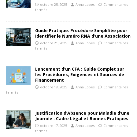
octobre 25, 2025
Anna Lopes
Commentaires
fermés
Guide Pratique: Procédure Simplifiée pour
Identifier le Numéro RNA d’une Association
octobre 21, 2025
Anna Lopes
Commentaires
fermés
Lancement d’un CFA : Guide Complet sur
les Procédures, Exigences et Sources de
Financement
octobre 18, 2025
Anna Lopes
Commentaires
fermés
Justification d’Absence pour Maladie d’une
Journée : Cadre Légal et Bonnes Pratiques
octobre 17, 2025
Anna Lopes
Commentaires
fermés