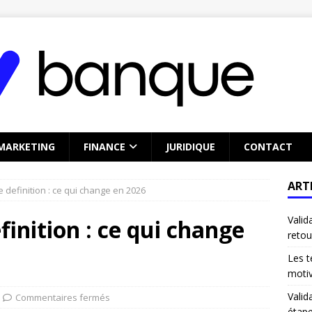
MARKETING
FINANCE
JURIDIQUE
CONTACT
ART
e definition : ce qui change en 2026
Valid
finition : ce qui change
retou
Les t
motiv
Valid
Commentaires fermés
étape