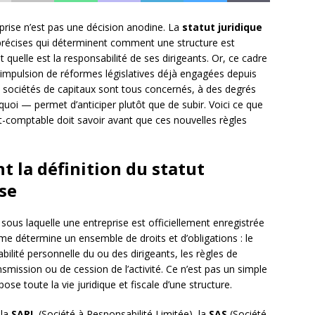
prise n’est pas une décision anodine. La
statut juridique
récises qui déterminent comment une structure est
 quelle est la responsabilité de ses dirigeants. Or, ce cadre
l’impulsion de réformes législatives déjà engagées depuis
s sociétés de capitaux sont tous concernés, à des degrés
oi — permet d’anticiper plutôt que de subir. Voici ce que
rt-comptable doit savoir avant que ces nouvelles règles
 la définition du statut
se
sous laquelle une entreprise est officiellement enregistrée
e détermine un ensemble de droits et d’obligations : le
ilité personnelle du ou des dirigeants, les règles de
smission ou de cession de l’activité. Ce n’est pas un simple
epose toute la vie juridique et fiscale d’une structure.
 la
SARL
(Société à Responsabilité Limitée), la
SAS
(Société