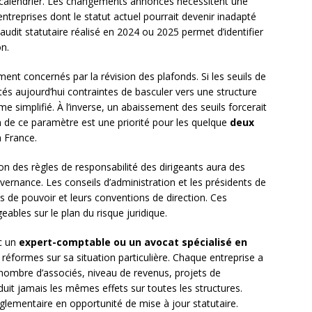
e calendrier. Les changements annoncés nécessitent une
reprises dont le statut actuel pourrait devenir inadapté
udit statutaire réalisé en 2024 ou 2025 permet d’identifier
on.
ment concernés par la révision des plafonds. Si les seuils de
vités aujourd’hui contraintes de basculer vers une structure
e simplifié. À l’inverse, un abaissement des seuils forcerait
on de ce paramètre est une priorité pour les quelque
deux
n France.
ation des règles de responsabilité des dirigeants aura des
uvernance. Les conseils d’administration et les présidents de
s de pouvoir et leurs conventions de direction. Ces
ables sur le plan du risque juridique.
ec un
expert-comptable ou un avocat spécialisé en
 réformes sur sa situation particulière. Chaque entreprise a
, nombre d’associés, niveau de revenus, projets de
it jamais les mêmes effets sur toutes les structures.
églementaire en opportunité de mise à jour statutaire.