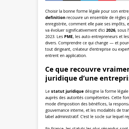
Choisir la bonne forme légale pour son entre
definition
recouvre un ensemble de règles p
enregistrée, comment elle paie ses impôts, et
va évoluer significativement d’ici
2026
, sous 
2023. Les
PME
, les auto-entrepreneurs et le
divers. Comprendre ce qui change — et pourqu
tout dirigeant, créateur d’entreprise ou expe
entrent en application.
Ce que recouvre vraiment
juridique d’une entrepri
Le
statut juridique
désigne la forme légale 
auprès des autorités compétentes. Cette form
mode d’imposition des bénéfices, la responsab
gouvernance interne, et les modalités de tran
label administratif. C’est le socle sur lequel r
En France, les statuts les plus répandus sont