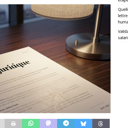
Quel
lettr
huma
Valid
salar