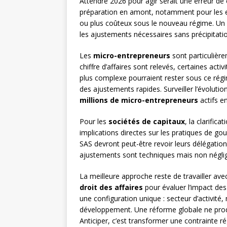
Attendre 2026 pour agir serait une erreur d
préparation en amont, notamment pour les ent
ou plus coûteux sous le nouveau régime. Un a
les ajustements nécessaires sans précipitati
Les
micro-entrepreneurs
sont particulière
chiffre d’affaires sont relevés, certaines acti
plus complexe pourraient rester sous ce régim
des ajustements rapides. Surveiller l’évoluti
millions de micro-entrepreneurs
actifs e
Pour les
sociétés de capitaux
, la clarific
implications directes sur les pratiques de go
SAS devront peut-être revoir leurs délégation
ajustements sont techniques mais non néglige
La meilleure approche reste de travailler av
droit des affaires
pour évaluer l’impact des
une configuration unique : secteur d’activité
développement. Une réforme globale ne produ
Anticiper, c’est transformer une contrainte r