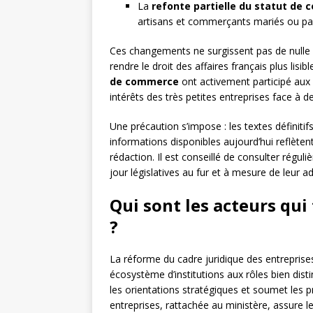
La
refonte partielle du statut de c
artisans et commerçants mariés ou pac
Ces changements ne surgissent pas de nulle p
rendre le droit des affaires français plus lisi
de commerce
ont activement participé aux
intérêts des très petites entreprises face à 
Une précaution s’impose : les textes définiti
informations disponibles aujourd’hui reflèten
rédaction. Il est conseillé de consulter réguli
jour législatives au fur et à mesure de leur a
Qui sont les acteurs qui
?
La réforme du cadre juridique des entreprises
écosystème d’institutions aux rôles bien dist
les orientations stratégiques et soumet les p
entreprises, rattachée au ministère, assure 