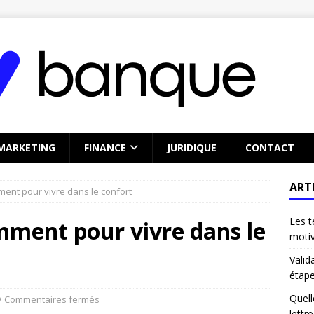
MARKETING
FINANCE
JURIDIQUE
CONTACT
ART
ment pour vivre dans le confort
Les t
mment pour vivre dans le
motiv
Valid
étape
Quel
Commentaires fermés
lettr