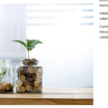
huma
Valid
salar
Comme
resso
candi