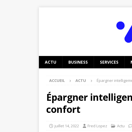
ACTU
BUSINESS
SERVICES
ACCUEIL
ACTU
Épargner intelligem
Épargner intellige
confort
juillet 14, 2022
Fred Lopez
Actu